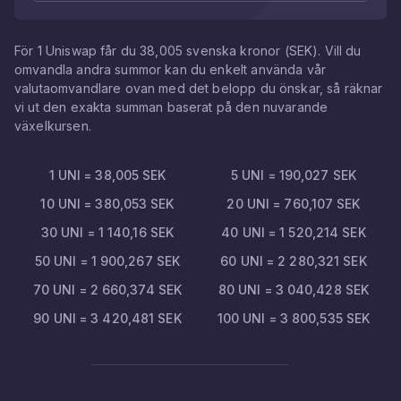
För
1
Uniswap
får du
38,005
svenska kronor
(
SEK
). Vill du
omvandla andra summor kan du enkelt använda vår
valutaomvandlare ovan med det belopp du önskar, så räknar
vi ut den exakta summan baserat på den nuvarande
växelkursen.
1
UNI
=
38,005
SEK
5
UNI
=
190,027
SEK
10
UNI
=
380,053
SEK
20
UNI
=
760,107
SEK
30
UNI
=
1 140,16
SEK
40
UNI
=
1 520,214
SEK
50
UNI
=
1 900,267
SEK
60
UNI
=
2 280,321
SEK
70
UNI
=
2 660,374
SEK
80
UNI
=
3 040,428
SEK
90
UNI
=
3 420,481
SEK
100
UNI
=
3 800,535
SEK