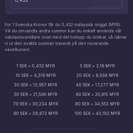
För
1
Svenska Kronor
får du
0,432
malaysisk ringgit
(
MYR
).
Vill du omvandla andra summor kan du enkelt använda vår
valutaomvandlare ovan med det belopp du önskar, så räknar
vi ut den exakta summan baserat på den nuvarande
växelkursen.
1
SEK
=
0,432
MYR
5
SEK
=
2,16
MYR
10
SEK
=
4,319
MYR
20
SEK
=
8,638
MYR
30
SEK
=
12,957
MYR
40
SEK
=
17,277
MYR
50
SEK
=
21,596
MYR
60
SEK
=
25,915
MYR
70
SEK
=
30,234
MYR
80
SEK
=
34,553
MYR
90
SEK
=
38,872
MYR
100
SEK
=
43,192
MYR