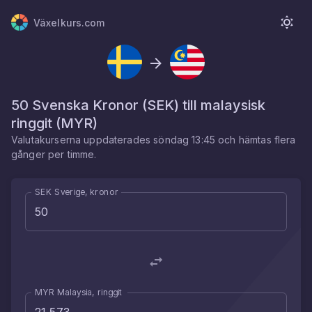
Växelkurs.com
50
Svenska Kronor
(
SEK
) till
malaysisk
ringgit
(
MYR
)
Valutakurserna uppdaterades
söndag 13:45
och hämtas flera
gånger per timme.
SEK Sverige, kronor
MYR Malaysia, ringgit