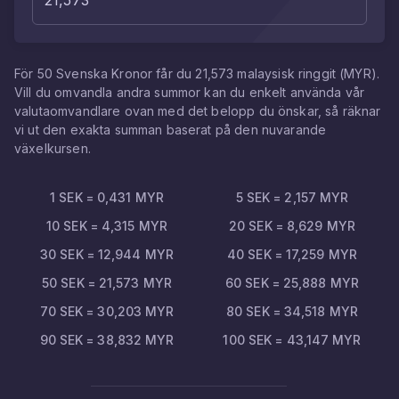
För
50
Svenska Kronor
får du
21,573
malaysisk ringgit
(
MYR
).
Vill du omvandla andra summor kan du enkelt använda vår
valutaomvandlare ovan med det belopp du önskar, så räknar
vi ut den exakta summan baserat på den nuvarande
växelkursen.
1
SEK
=
0,431
MYR
5
SEK
=
2,157
MYR
10
SEK
=
4,315
MYR
20
SEK
=
8,629
MYR
30
SEK
=
12,944
MYR
40
SEK
=
17,259
MYR
50
SEK
=
21,573
MYR
60
SEK
=
25,888
MYR
70
SEK
=
30,203
MYR
80
SEK
=
34,518
MYR
90
SEK
=
38,832
MYR
100
SEK
=
43,147
MYR