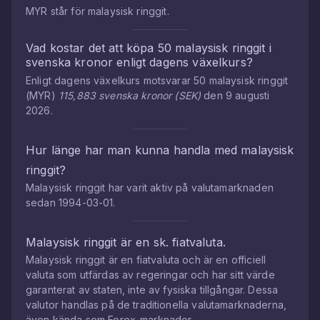
MYR
står för
malaysisk ringgit
.
Vad kostar det att köpa
50
malaysisk ringgit
i
svenska kronor
enligt dagens växelkurs?
Enligt dagens växelkurs motsvarar
50
malaysisk ringgit
(
MYR
)
115,883
svenska kronor
(
SEK
)
den
9 augusti
2026
.
Hur länge har man kunna handla med
malaysisk
ringgit
?
Malaysisk ringgit
har varit aktiv på valutamarknaden
sedan
1994-03-01
.
Malaysisk ringgit
är en sk. fiatvaluta.
Malaysisk ringgit
är en fiatvaluta och är en officiell
valuta som utfärdas av regeringar och har sitt värde
garanterat av staten, inte av fysiska tillgångar. Dessa
valutor handlas på de traditionella valutamarknaderna,
även kända som Forex-marknader.