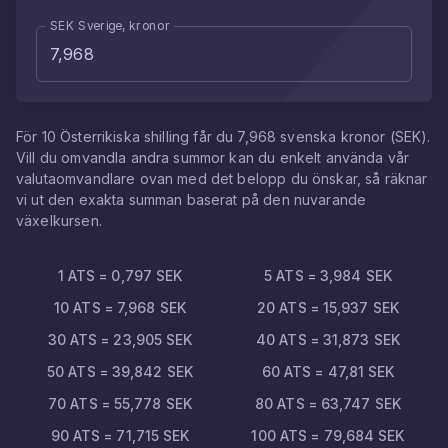
SEK Sverige, kronor
För
10
Österrikiska shilling
får du
7,968
svenska kronor
(
SEK
).
Vill du omvandla andra summor kan du enkelt använda vår
valutaomvandlare ovan med det belopp du önskar, så räknar
vi ut den exakta summan baserat på den nuvarande
växelkursen.
1
ATS
=
0,797
SEK
5
ATS
=
3,984
SEK
10
ATS
=
7,968
SEK
20
ATS
=
15,937
SEK
30
ATS
=
23,905
SEK
40
ATS
=
31,873
SEK
50
ATS
=
39,842
SEK
60
ATS
=
47,81
SEK
70
ATS
=
55,778
SEK
80
ATS
=
63,747
SEK
90
ATS
=
71,715
SEK
100
ATS
=
79,684
SEK