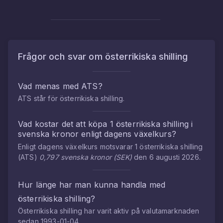
Frågor och svar om
österrikiska shilling
Vad menas med
ATS
?
ATS
står för
österrikiska shilling
.
Vad kostar det att köpa
1
österrikiska shilling
i
svenska kronor
enligt dagens växelkurs?
Enligt dagens växelkurs motsvarar
1
österrikiska shilling
(
ATS
)
0,797
svenska kronor
(
SEK
)
den
6 augusti 2026
.
Hur länge har man kunna handla med
österrikiska shilling
?
Österrikiska shilling
har varit aktiv på valutamarknaden
sedan
1993-01-04
.