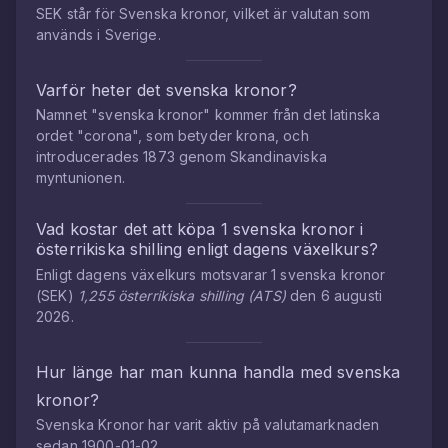
SEK står för Svenska kronor, vilket är valutan som
används i Sverige.
Varför heter det svenska kronor?
Namnet "svenska kronor" kommer från det latinska
ordet "corona", som betyder krona, och
introducerades 1873 genom Skandinaviska
myntunionen.
Vad kostar det att köpa
1
svenska kronor
i
österrikiska shilling
enligt dagens växelkurs?
Enligt dagens växelkurs motsvarar
1
svenska kronor
(
SEK
)
1,255
österrikiska shilling
(
ATS
)
den
6 augusti
2026
.
Hur länge har man kunna handla med
svenska
kronor
?
Svenska Kronor
har varit aktiv på valutamarknaden
sedan
1900-01-02
.