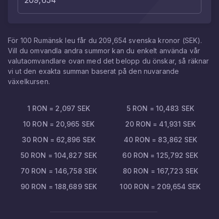
För
100
Rumänsk leu
får du
209,654
svenska kronor
(
SEK
).
Vill du omvandla andra summor kan du enkelt använda vår
valutaomvandlare ovan med det belopp du önskar, så räknar
vi ut den exakta summan baserat på den nuvarande
växelkursen.
1
RON
=
2,097
SEK
5
RON
=
10,483
SEK
10
RON
=
20,965
SEK
20
RON
=
41,931
SEK
30
RON
=
62,896
SEK
40
RON
=
83,862
SEK
50
RON
=
104,827
SEK
60
RON
=
125,792
SEK
70
RON
=
146,758
SEK
80
RON
=
167,723
SEK
90
RON
=
188,689
SEK
100
RON
=
209,654
SEK