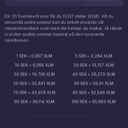
För
20
Svenska Kronor
får du
13,137
stellar
(
XLM
). Vill du
omvandla andra summor kan du enkelt använda vår
valutaomvandlare ovan med det belopp du önskar, så räknar
vi ut den exakta summan baserat på den nuvarande
växelkursen.
1
SEK
=
0,657
XLM
5
SEK
=
3,284
XLM
10
SEK
=
6,568
XLM
20
SEK
=
13,137
XLM
30
SEK
=
19,705
XLM
40
SEK
=
26,273
XLM
50
SEK
=
32,841
XLM
60
SEK
=
39,41
XLM
70
SEK
=
45,978
XLM
80
SEK
=
52,546
XLM
90
SEK
=
59,114
XLM
100
SEK
=
65,683
XLM