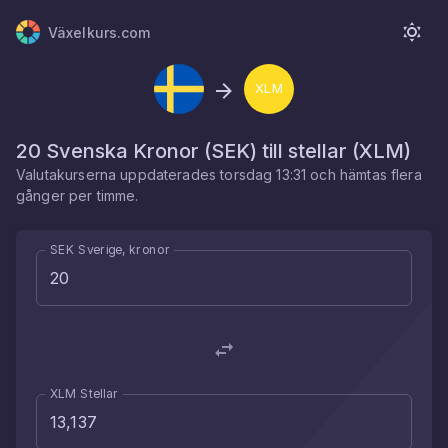
Växelkurs.com
XLM
20
Svenska Kronor
(
SEK
) till
stellar
(
XLM
)
Valutakurserna uppdaterades
torsdag 13:31
och hämtas flera
gånger per timme.
SEK Sverige, kronor
XLM Stellar