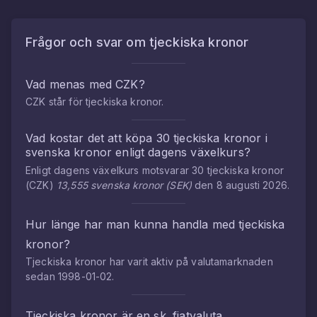
Frågor och svar om
tjeckiska kronor
Vad menas med
CZK
?
CZK
står för
tjeckiska kronor
.
Vad kostar det att köpa
30
tjeckiska kronor
i
svenska kronor
enligt dagens växelkurs?
Enligt dagens växelkurs motsvarar
30
tjeckiska kronor
(
CZK
)
13,555
svenska kronor
(
SEK
)
den
8 augusti 2026
.
Hur länge har man kunna handla med
tjeckiska
kronor
?
Tjeckiska kronor
har varit aktiv på valutamarknaden
sedan
1998-01-02
.
Tjeckiska kronor
är en sk. fiatvaluta.