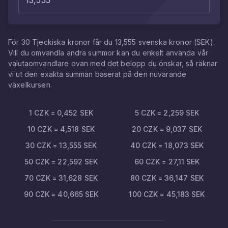
För
30
Tjeckiska kronor
får du
13,555
svenska kronor
(
SEK
).
Vill du omvandla andra summor kan du enkelt använda vår
valutaomvandlare ovan med det belopp du önskar, så räknar
vi ut den exakta summan baserat på den nuvarande
växelkursen.
1
CZK
=
0,452
SEK
5
CZK
=
2,259
SEK
10
CZK
=
4,518
SEK
20
CZK
=
9,037
SEK
30
CZK
=
13,555
SEK
40
CZK
=
18,073
SEK
50
CZK
=
22,592
SEK
60
CZK
=
27,11
SEK
70
CZK
=
31,628
SEK
80
CZK
=
36,147
SEK
90
CZK
=
40,665
SEK
100
CZK
=
45,183
SEK