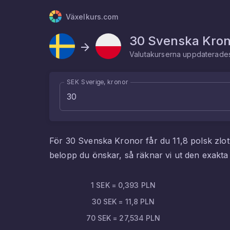
Växelkurs.com
30
Svenska Kron
Valutakurserna uppdaterad
SEK Sverige, kronor
För
30
Svenska Kronor
får du
11,8
polsk zlo
belopp du önskar, så räknar vi ut den exak
1
SEK
=
0,393
PLN
30
SEK
=
11,8
PLN
70
SEK
=
27,534
PLN