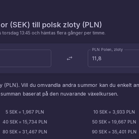
or
(
SEK
) till
polsk zloty
(
PLN
)
es
torsdag 13:45
och hämtas flera gånger per timme.
PLN Polen, zloty
ty
(
PLN
). Vill du omvandla andra summor kan du enkelt 
ta summan baserat på den nuvarande växelkursen.
5
SEK
=
1,967
PLN
10
SEK
=
3,933
PLN
40
SEK
=
15,734
PLN
50
SEK
=
19,667
PLN
80
SEK
=
31,467
PLN
90
SEK
=
35,401
PLN