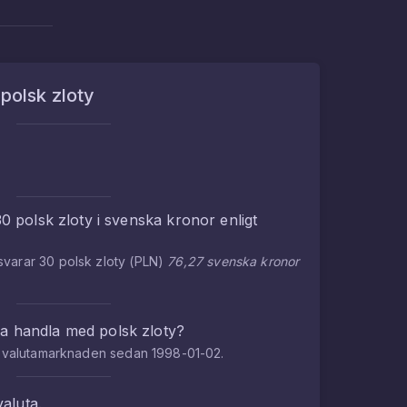
m
polsk zloty
30
polsk zloty
i
svenska kronor
enligt
tsvarar
30
polsk zloty
(
PLN
)
76,27
svenska kronor
na handla med
polsk zloty
?
på valutamarknaden sedan
1998-01-02
.
valuta.