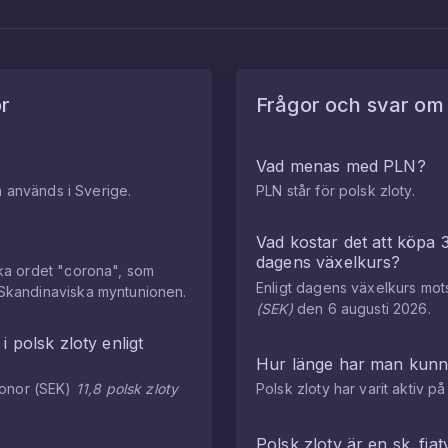
r
Frågor och svar o
Vad menas med
PLN
?
m används i Sverige.
PLN
står för
polsk zloty
.
Vad kostar det att köpa
dagens växelkurs?
ka ordet "corona", som
Enligt dagens växelkurs mo
Skandinaviska myntunionen.
(
SEK
)
den
6 augusti 2026
.
i
polsk zloty
enligt
Hur länge har man kun
onor
(
SEK
)
11,8
polsk zloty
Polsk zloty
har varit aktiv 
Polsk zloty
är en sk. fiat