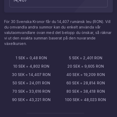
För
30
Svenska Kronor
får du
14,407
rumänsk leu
(
RON
). Vill
du omvandla andra summor kan du enkelt använda vår
valutaomvandlare ovan med det belopp du önskar, så räknar
vi ut den exakta summan baserat på den nuvarande
växelkursen.
1
SEK
=
0,48
RON
5
SEK
=
2,401
RON
10
SEK
=
4,802
RON
20
SEK
=
9,605
RON
30
SEK
=
14,407
RON
40
SEK
=
19,209
RON
50
SEK
=
24,011
RON
60
SEK
=
28,814
RON
70
SEK
=
33,616
RON
80
SEK
=
38,418
RON
90
SEK
=
43,221
RON
100
SEK
=
48,023
RON