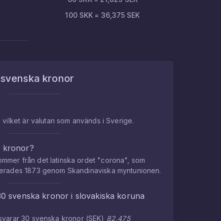
100
SKK
=
36,375
SEK
m
svenska kronor
 vilket är valutan som används i Sverige.
a kronor?
mmer från det latinska ordet "corona", som
cerades 1873 genom Skandinaviska myntunionen.
30
svenska kronor
i
slovakiska koruna
tsvarar
30
svenska kronor
(
SEK
)
82,475