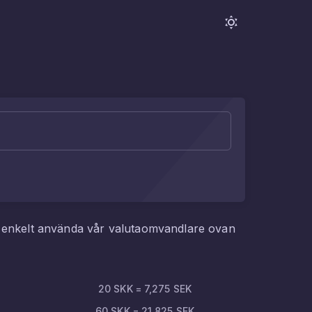
 enkelt använda vår valutaomvandlare ovan
20
SKK
=
7,275
SEK
60
SKK
=
21,825
SEK