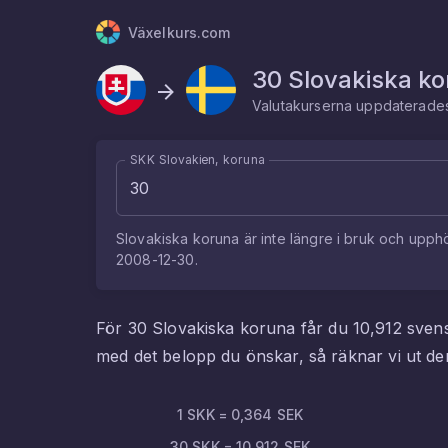
Växelkurs.com
30
Slovakiska k
Valutakurserna uppdaterad
SKK Slovakien, koruna
Slovakiska koruna
är inte längre i bruk och upph
2008-12-30
.
För
30
Slovakiska koruna
får du
10,912
sven
med det belopp du önskar, så räknar vi ut 
1
SKK
=
0,364
SEK
30
SKK
=
10,912
SEK