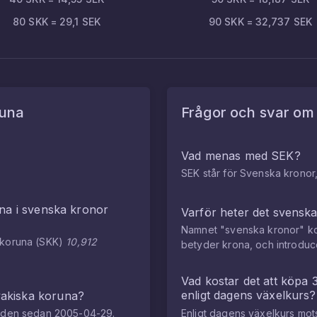
80
SKK
=
29,1
SEK
90
SKK
=
32,737
SEK
runa
Frågor och svar o
Vad menas med SEK?
SEK står för Svenska kronor,
una
i
svenska kronor
Varför heter det svensk
Namnet "svenska kronor" ko
 koruna
(
SKK
)
10,912
betyder krona, och introdu
Vad kostar det att köpa
enligt dagens växelkurs?
vakiska koruna
?
naden sedan
2005-04-29
.
Enligt dagens växelkurs mo