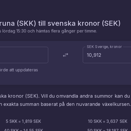
oruna
(
SKK
) till
svenska kronor
(
SEK
)
es
lördag 15:30
och hämtas flera gånger per timme.
SEK Sverige, kronor
örde att uppdateras
ska kronor
(
SEK
). Vill du omvandla andra summor kan du
den exakta summan baserat på den nuvarande växelkursen.
5
SKK
=
1,819
SEK
10
SKK
=
3,637
SEK
40
SKK
=
14,55
SEK
50
SKK
=
18,187
SEK