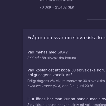
70
SKK
=
25,462
SEK
Frågor och svar om
slovakiska ko
Vad menas med
SKK
?
SKK
står för
slovakiska koruna
.
Vad kostar det att köpa
30
slovakiska kor
enligt dagens växelkurs?
Enligt dagens växelkurs motsvarar
30
slovakiska
svenska kronor
(
SEK
)
den
8 augusti 2026
.
Hur länge har man kunna handla med
slo
Slovakiska koruna
har varit aktiv på valutamark