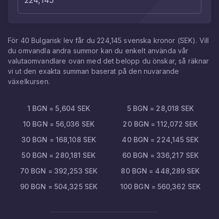
För
40
Bulgarisk lev
får du
224,145
svenska kronor
(
SEK
). Vill
du omvandla andra summor kan du enkelt använda vår
valutaomvandlare ovan med det belopp du önskar, så räknar
vi ut den exakta summan baserat på den nuvarande
växelkursen.
1
BGN
=
5,604
SEK
5
BGN
=
28,018
SEK
10
BGN
=
56,036
SEK
20
BGN
=
112,072
SEK
30
BGN
=
168,108
SEK
40
BGN
=
224,145
SEK
50
BGN
=
280,181
SEK
60
BGN
=
336,217
SEK
70
BGN
=
392,253
SEK
80
BGN
=
448,289
SEK
90
BGN
=
504,325
SEK
100
BGN
=
560,362
SEK