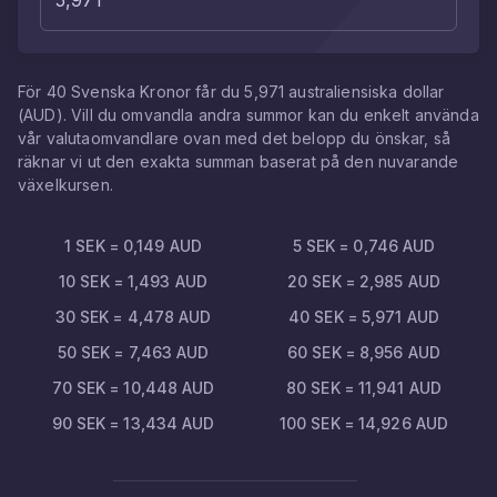
För
40
Svenska Kronor
får du
5,971
australiensiska dollar
(
AUD
). Vill du omvandla andra summor kan du enkelt använda
vår valutaomvandlare ovan med det belopp du önskar, så
räknar vi ut den exakta summan baserat på den nuvarande
växelkursen.
1
SEK
=
0,149
AUD
5
SEK
=
0,746
AUD
10
SEK
=
1,493
AUD
20
SEK
=
2,985
AUD
30
SEK
=
4,478
AUD
40
SEK
=
5,971
AUD
50
SEK
=
7,463
AUD
60
SEK
=
8,956
AUD
70
SEK
=
10,448
AUD
80
SEK
=
11,941
AUD
90
SEK
=
13,434
AUD
100
SEK
=
14,926
AUD