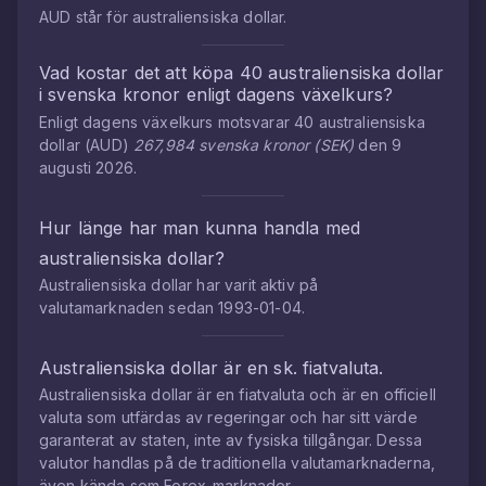
AUD
står för
australiensiska dollar
.
Vad kostar det att köpa
40
australiensiska dollar
i
svenska kronor
enligt dagens växelkurs?
Enligt dagens växelkurs motsvarar
40
australiensiska
dollar
(
AUD
)
267,984
svenska kronor
(
SEK
)
den
9
augusti 2026
.
Hur länge har man kunna handla med
australiensiska dollar
?
Australiensiska dollar
har varit aktiv på
valutamarknaden sedan
1993-01-04
.
Australiensiska dollar
är en sk. fiatvaluta.
Australiensiska dollar
är en fiatvaluta och är en officiell
valuta som utfärdas av regeringar och har sitt värde
garanterat av staten, inte av fysiska tillgångar. Dessa
valutor handlas på de traditionella valutamarknaderna,
även kända som Forex-marknader.