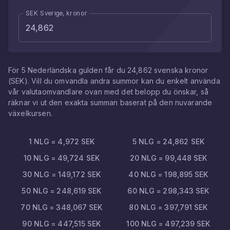
SEK Sverige, kronor
För
5
Nederländska gulden
får du
24,862
svenska kronor
(
SEK
). Vill du omvandla andra summor kan du enkelt använda
vår valutaomvandlare ovan med det belopp du önskar, så
räknar vi ut den exakta summan baserat på den nuvarande
växelkursen.
1
NLG
=
4,972
SEK
5
NLG
=
24,862
SEK
10
NLG
=
49,724
SEK
20
NLG
=
99,448
SEK
30
NLG
=
149,172
SEK
40
NLG
=
198,895
SEK
50
NLG
=
248,619
SEK
60
NLG
=
298,343
SEK
70
NLG
=
348,067
SEK
80
NLG
=
397,791
SEK
90
NLG
=
447,515
SEK
100
NLG
=
497,239
SEK