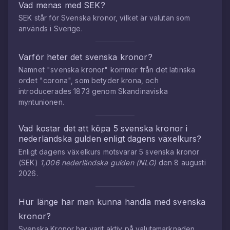
Vad menas med SEK?
SEK står för Svenska kronor, vilket är valutan som
används i Sverige.
Varför heter det svenska kronor?
Namnet "svenska kronor" kommer från det latinska
ordet "corona", som betyder krona, och
introducerades 1873 genom Skandinaviska
myntunionen.
Vad kostar det att köpa
5
svenska kronor
i
nederländska gulden
enligt dagens växelkurs?
Enligt dagens växelkurs motsvarar
5
svenska kronor
(
SEK
)
1,006
nederländska gulden
(
NLG
)
den
8 augusti
2026
.
Hur länge har man kunna handla med
svenska
kronor
?
Svenska Kronor
har varit aktiv på valutamarknaden