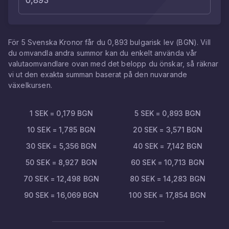
För
5
Svenska Kronor
får du
0,893
bulgarisk lev
(
BGN
). Vill
du omvandla andra summor kan du enkelt använda vår
valutaomvandlare ovan med det belopp du önskar, så räknar
vi ut den exakta summan baserat på den nuvarande
växelkursen.
1
SEK
=
0,179
BGN
5
SEK
=
0,893
BGN
10
SEK
=
1,785
BGN
20
SEK
=
3,571
BGN
30
SEK
=
5,356
BGN
40
SEK
=
7,142
BGN
50
SEK
=
8,927
BGN
60
SEK
=
10,713
BGN
70
SEK
=
12,498
BGN
80
SEK
=
14,283
BGN
90
SEK
=
16,069
BGN
100
SEK
=
17,854
BGN