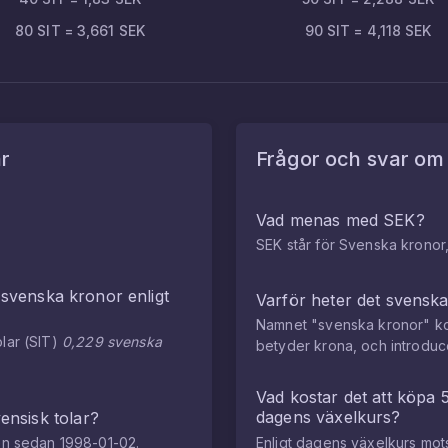
80
SIT
=
3,661
SEK
90
SIT
=
4,118
SEK
ar
Frågor och svar o
Vad menas med SEK?
SEK står för Svenska kronor,
i
svenska kronor
enligt
Varför heter det svensk
Namnet "svenska kronor" ko
olar
(
SIT
)
0,229
svenska
betyder krona, och introdu
Vad kostar det att köpa
dagens växelkurs?
ensisk tolar
?
den sedan
1998-01-02
.
Enligt dagens växelkurs mo