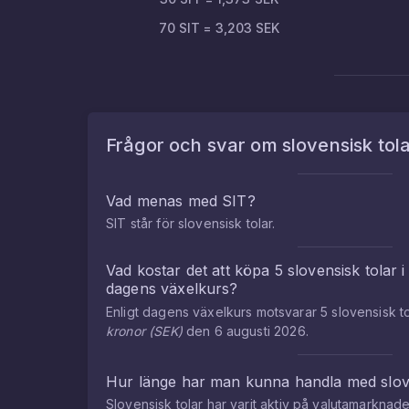
70
SIT
=
3,203
SEK
Frågor och svar om
slovensisk tol
Vad menas med
SIT
?
SIT
står för
slovensisk tolar
.
Vad kostar det att köpa
5
slovensisk tolar
dagens växelkurs?
Enligt dagens växelkurs motsvarar
5
slovensisk t
kronor
(
SEK
)
den
6 augusti 2026
.
Hur länge har man kunna handla med
slov
Slovensisk tolar
har varit aktiv på valutamarkna