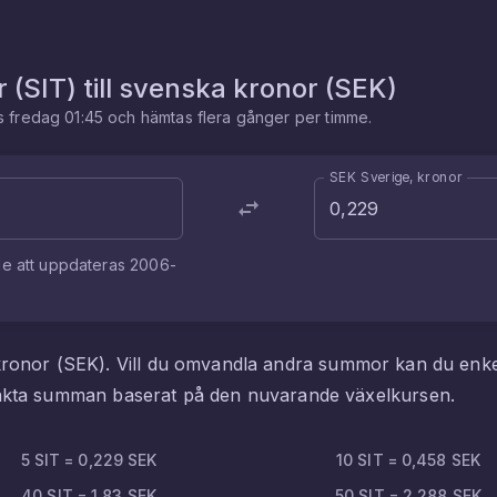
r
(
SIT
) till
svenska kronor
(
SEK
)
es
fredag 01:45
och hämtas flera gånger per timme.
SEK Sverige, kronor
de att uppdateras
2006-
kronor
(
SEK
). Vill du omvandla andra summor kan du enk
exakta summan baserat på den nuvarande växelkursen.
5
SIT
=
0,229
SEK
10
SIT
=
0,458
SEK
40
SIT
=
1,83
SEK
50
SIT
=
2,288
SEK