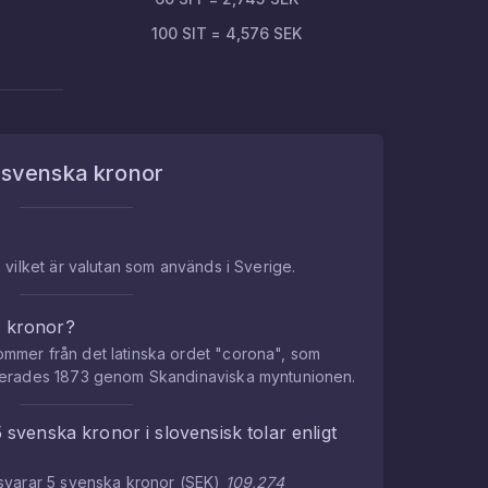
100
SIT
=
4,576
SEK
m
svenska kronor
 vilket är valutan som används i Sverige.
a kronor?
mmer från det latinska ordet "corona", som
cerades 1873 genom Skandinaviska myntunionen.
5
svenska kronor
i
slovensisk tolar
enligt
tsvarar
5
svenska kronor
(
SEK
)
109,274