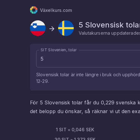
Växelkurs.com
5
Slovensisk tola
Valutakurserna uppdaterad
SIT Slovenien, tolar
Slovensisk tolar
är inte längre i bruk och upphör
12-29
.
För
5
Slovensisk tolar
får du
0,229
svenska 
det belopp du önskar, så räknar vi ut den 
1
SIT
=
0,046
SEK
30
SIT
=
1,373
SEK