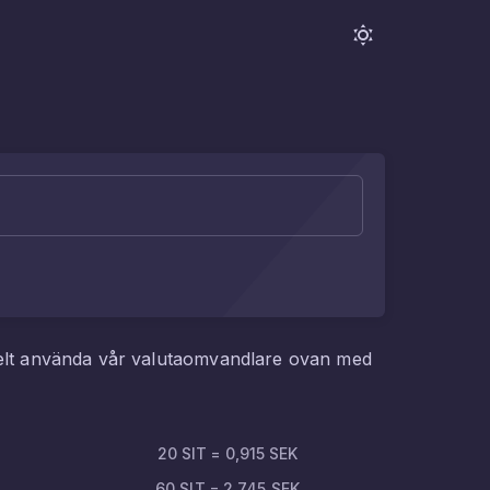
elt använda vår valutaomvandlare ovan med
20
SIT
=
0,915
SEK
60
SIT
=
2,745
SEK