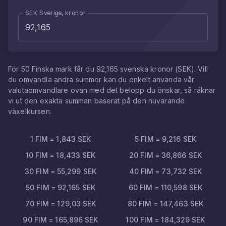
SEK Sverige, kronor
För
50
Finska mark
får du
92,165
svenska kronor
(
SEK
). Vill
du omvandla andra summor kan du enkelt använda vår
valutaomvandlare ovan med det belopp du önskar, så räknar
vi ut den exakta summan baserat på den nuvarande
växelkursen.
1
FIM
=
1,843
SEK
5
FIM
=
9,216
SEK
10
FIM
=
18,433
SEK
20
FIM
=
36,866
SEK
30
FIM
=
55,299
SEK
40
FIM
=
73,732
SEK
50
FIM
=
92,165
SEK
60
FIM
=
110,598
SEK
70
FIM
=
129,03
SEK
80
FIM
=
147,463
SEK
90
FIM
=
165,896
SEK
100
FIM
=
184,329
SEK