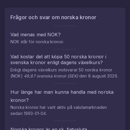
Frågor och svar om
norska kronor
Vad menas med
NOK
?
NOK
står för
norska kronor
.
Vad kostar det att köpa
50
norska kronor
i
svenska kronor
enligt dagens växelkurs?
Enligt dagens växelkurs motsvarar
50
norska kronor
(
NOK
)
49,87
svenska kronor
(
SEK
)
den
8 augusti 2026
.
Hur länge har man kunna handla med
norska
kronor
?
Norska kronor
har varit aktiv på valutamarknaden
sedan
1993-01-04
.
Norska kronor
är en sk. fiatvaluta.