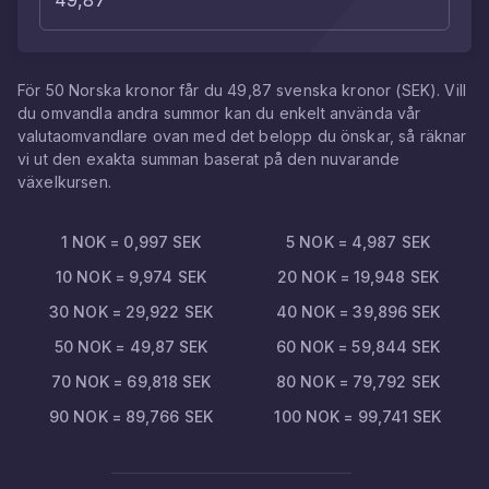
För
50
Norska kronor
får du
49,87
svenska kronor
(
SEK
). Vill
du omvandla andra summor kan du enkelt använda vår
valutaomvandlare ovan med det belopp du önskar, så räknar
vi ut den exakta summan baserat på den nuvarande
växelkursen.
1
NOK
=
0,997
SEK
5
NOK
=
4,987
SEK
10
NOK
=
9,974
SEK
20
NOK
=
19,948
SEK
30
NOK
=
29,922
SEK
40
NOK
=
39,896
SEK
50
NOK
=
49,87
SEK
60
NOK
=
59,844
SEK
70
NOK
=
69,818
SEK
80
NOK
=
79,792
SEK
90
NOK
=
89,766
SEK
100
NOK
=
99,741
SEK