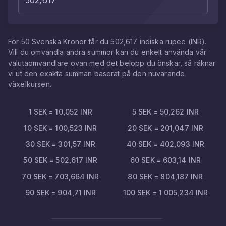
För
50
Svenska Kronor
får du
502,617
indiska rupee
(
INR
).
Vill du omvandla andra summor kan du enkelt använda vår
valutaomvandlare ovan med det belopp du önskar, så räknar
vi ut den exakta summan baserat på den nuvarande
växelkursen.
1
SEK
=
10,052
INR
5
SEK
=
50,262
INR
10
SEK
=
100,523
INR
20
SEK
=
201,047
INR
30
SEK
=
301,57
INR
40
SEK
=
402,093
INR
50
SEK
=
502,617
INR
60
SEK
=
603,14
INR
70
SEK
=
703,664
INR
80
SEK
=
804,187
INR
90
SEK
=
904,71
INR
100
SEK
=
1 005,234
INR