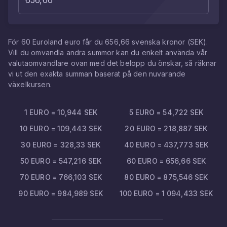
För
60
Euroland euro
får du
656,66
svenska kronor
(
SEK
).
Vill du omvandla andra summor kan du enkelt använda vår
valutaomvandlare ovan med det belopp du önskar, så räknar
vi ut den exakta summan baserat på den nuvarande
växelkursen.
1
EURO
=
10,944
SEK
5
EURO
=
54,722
SEK
10
EURO
=
109,443
SEK
20
EURO
=
218,887
SEK
30
EURO
=
328,33
SEK
40
EURO
=
437,773
SEK
50
EURO
=
547,216
SEK
60
EURO
=
656,66
SEK
70
EURO
=
766,103
SEK
80
EURO
=
875,546
SEK
90
EURO
=
984,989
SEK
100
EURO
=
1 094,433
SEK