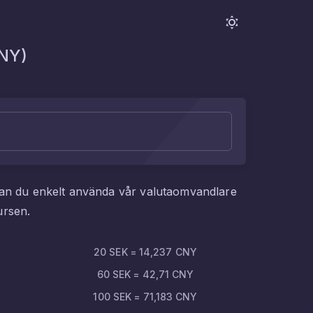
NY
)
kan du enkelt använda vår valutaomvandlare
ursen.
20
SEK
=
14,237
CNY
60
SEK
=
42,71
CNY
100
SEK
=
71,183
CNY