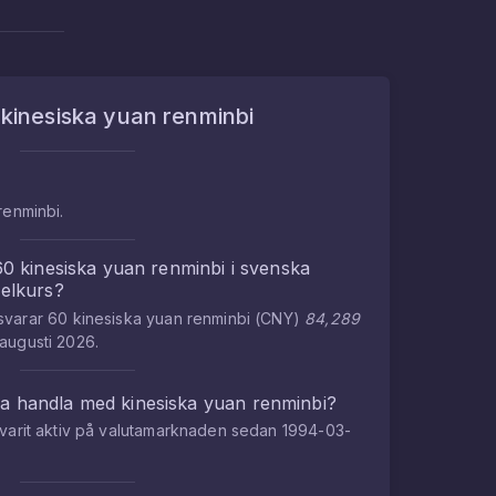
m
kinesiska yuan renminbi
renminbi
.
60
kinesiska yuan renminbi
i
svenska
xelkurs?
tsvarar
60
kinesiska yuan renminbi
(
CNY
)
84,289
 augusti 2026
.
na handla med
kinesiska yuan renminbi
?
varit aktiv på valutamarknaden sedan
1994-03-