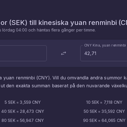
or
(
SEK
) till
kinesiska yuan renminbi
(
C
es
lördag 04:00
och hämtas flera gånger per timme.
CNY Kina, yuan renminbi
ka yuan renminbi
(
CNY
). Vill du omvandla andra summor 
i ut den exakta summan baserat på den nuvarande växelk
5
SEK
=
3,559
CNY
10
SEK
=
7,118
CNY
40
SEK
=
28,473
CNY
50
SEK
=
35,592
CNY
80
SEK
=
56,947
CNY
90
SEK
=
64,065
CNY