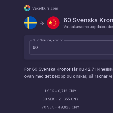
Växelkurs.com
60
Svenska Kron
Valutakurserna uppdaterad
SEK Sverige, kronor
För
60
Svenska Kronor
får du
42,71
kinesis
ovan med det belopp du önskar, så räknar v
1
SEK
=
0,712
CNY
30
SEK
=
21,355
CNY
70
SEK
=
49,828
CNY