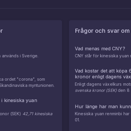
r
Frågor och svar o
Vad menas med
CNY
?
m används i Sverige.
CNY
står för
kinesiska yuan 
Vad kostar det att köpa
kronor
enligt dagens vä
ka ordet "corona", som
Enligt dagens växelkurs mo
Skandinaviska myntunionen.
svenska kronor
(
SEK
)
den
8
r
i
kinesiska yuan
Hur länge har man kun
ronor
(
SEK
)
42,71
kinesiska
Kinesiska yuan renminbi
har 
01
.