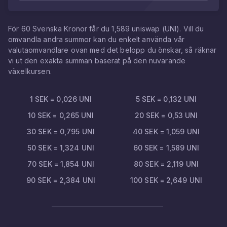
För
60
Svenska Kronor
får du
1,589
uniswap
(
UNI
). Vill du
omvandla andra summor kan du enkelt använda vår
valutaomvandlare ovan med det belopp du önskar, så räknar
vi ut den exakta summan baserat på den nuvarande
växelkursen.
1
SEK
=
0,026
UNI
5
SEK
=
0,132
UNI
10
SEK
=
0,265
UNI
20
SEK
=
0,53
UNI
30
SEK
=
0,795
UNI
40
SEK
=
1,059
UNI
50
SEK
=
1,324
UNI
60
SEK
=
1,589
UNI
70
SEK
=
1,854
UNI
80
SEK
=
2,119
UNI
90
SEK
=
2,384
UNI
100
SEK
=
2,649
UNI