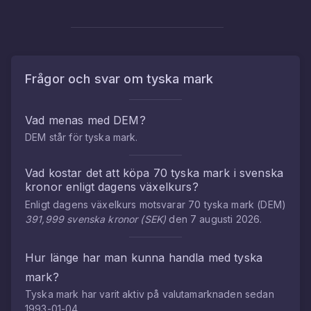
Frågor och svar om
tyska mark
Vad menas med
DEM
?
DEM
står för
tyska mark
.
Vad kostar det att köpa
70
tyska mark
i
svenska
kronor
enligt dagens växelkurs?
Enligt dagens växelkurs motsvarar
70
tyska mark
(
DEM
)
391,999
svenska kronor
(
SEK
)
den
7 augusti 2026
.
Hur länge har man kunna handla med
tyska
mark
?
Tyska mark
har varit aktiv på valutamarknaden sedan
1993-01-04
.