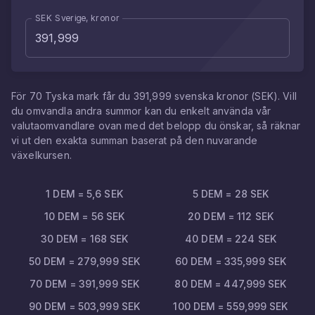
SEK Sverige, kronor
För
70
Tyska mark
får du
391,999
svenska kronor
(
SEK
). Vill
du omvandla andra summor kan du enkelt använda vår
valutaomvandlare ovan med det belopp du önskar, så räknar
vi ut den exakta summan baserat på den nuvarande
växelkursen.
1
DEM
=
5,6
SEK
5
DEM
=
28
SEK
10
DEM
=
56
SEK
20
DEM
=
112
SEK
30
DEM
=
168
SEK
40
DEM
=
224
SEK
50
DEM
=
279,999
SEK
60
DEM
=
335,999
SEK
70
DEM
=
391,999
SEK
80
DEM
=
447,999
SEK
90
DEM
=
503,999
SEK
100
DEM
=
559,999
SEK