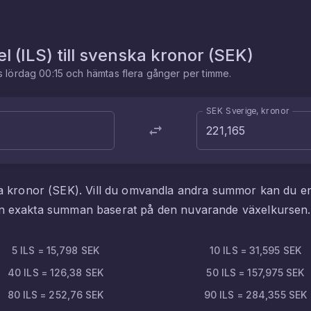
el
(
ILS
) till
svenska kronor
(
SEK
)
es
lördag 00:15
och hämtas flera gånger per timme.
SEK Sverige, kronor
a kronor
(
SEK
). Vill du omvandla andra summor kan du e
den exakta summan baserat på den nuvarande växelkursen.
5
ILS
=
15,798
SEK
10
ILS
=
31,595
SEK
40
ILS
=
126,38
SEK
50
ILS
=
157,975
SEK
80
ILS
=
252,76
SEK
90
ILS
=
284,355
SEK