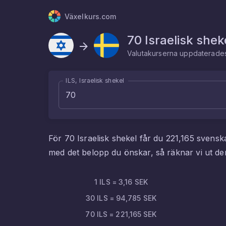
Växelkurs.com
70
Israelisk shek
Valutakurserna uppdaterad
ILS, Israelisk shekel
För
70
Israelisk shekel
får du
221,165
svensk
med det belopp du önskar, så räknar vi ut 
1
ILS
=
3,16
SEK
30
ILS
=
94,785
SEK
70
ILS
=
221,165
SEK