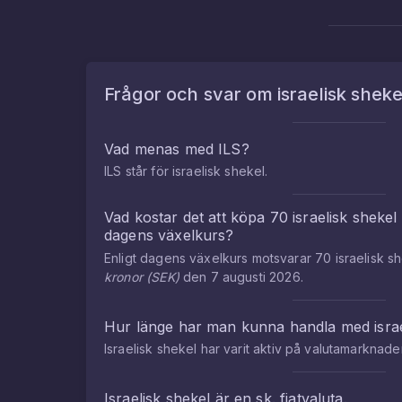
Frågor och svar om
israelisk sheke
Vad menas med
ILS
?
ILS
står för
israelisk shekel
.
Vad kostar det att köpa
70
israelisk shekel
dagens växelkurs?
Enligt dagens växelkurs motsvarar
70
israelisk s
kronor
(
SEK
)
den
7 augusti 2026
.
Hur länge har man kunna handla med
isra
Israelisk shekel
har varit aktiv på valutamarknad
Israelisk shekel
är en sk. fiatvaluta.