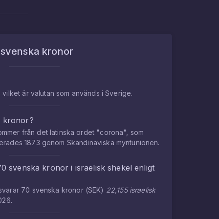
m
svenska kronor
 vilket är valutan som används i Sverige.
a kronor?
mmer från det latinska ordet "corona", som
cerades 1873 genom Skandinaviska myntunionen.
70
svenska kronor
i
israelisk shekel
enligt
tsvarar
70
svenska kronor
(
SEK
)
22,155
israelisk
2026
.