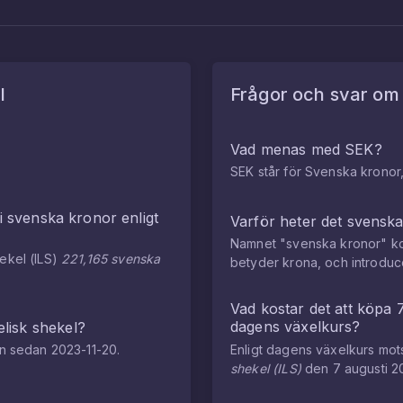
l
Frågor och svar o
Vad menas med SEK?
SEK står för Svenska kronor,
i
svenska kronor
enligt
Varför heter det svensk
Namnet "svenska kronor" ko
hekel
(
ILS
)
221,165
svenska
betyder krona, och introdu
Vad kostar det att köpa
dagens växelkurs?
elisk shekel
?
en sedan
2023-11-20
.
Enligt dagens växelkurs mo
shekel
(
ILS
)
den
7 augusti 