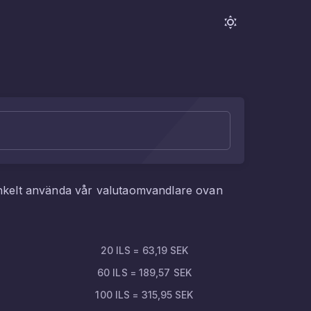
nkelt använda vår valutaomvandlare ovan
20
ILS
=
63,19
SEK
60
ILS
=
189,57
SEK
100
ILS
=
315,95
SEK