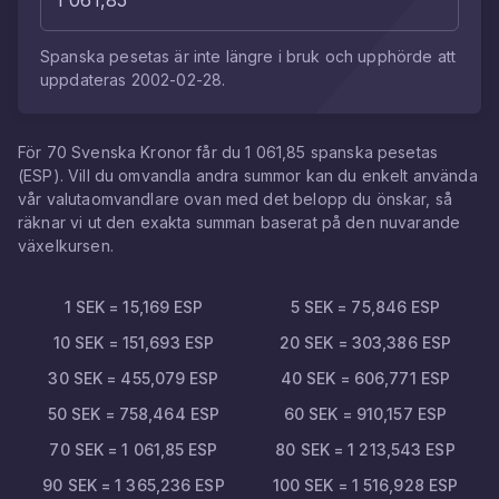
Spanska pesetas
är inte längre i bruk och upphörde att
uppdateras
2002-02-28
.
För
70
Svenska Kronor
får du
1 061,85
spanska pesetas
(
ESP
). Vill du omvandla andra summor kan du enkelt använda
vår valutaomvandlare ovan med det belopp du önskar, så
räknar vi ut den exakta summan baserat på den nuvarande
växelkursen.
1
SEK
=
15,169
ESP
5
SEK
=
75,846
ESP
10
SEK
=
151,693
ESP
20
SEK
=
303,386
ESP
30
SEK
=
455,079
ESP
40
SEK
=
606,771
ESP
50
SEK
=
758,464
ESP
60
SEK
=
910,157
ESP
70
SEK
=
1 061,85
ESP
80
SEK
=
1 213,543
ESP
90
SEK
=
1 365,236
ESP
100
SEK
=
1 516,928
ESP