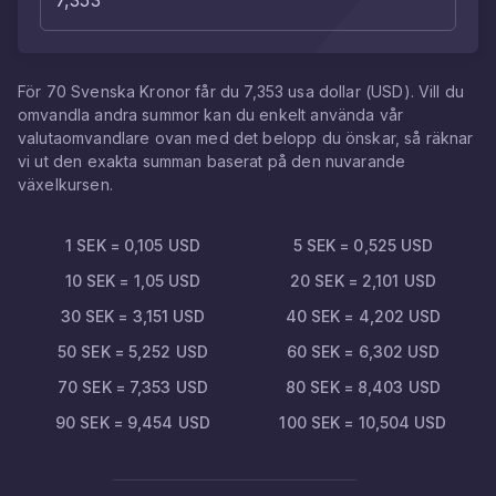
För
70
Svenska Kronor
får du
7,353
usa dollar
(
USD
). Vill du
omvandla andra summor kan du enkelt använda vår
valutaomvandlare ovan med det belopp du önskar, så räknar
vi ut den exakta summan baserat på den nuvarande
växelkursen.
1
SEK
=
0,105
USD
5
SEK
=
0,525
USD
10
SEK
=
1,05
USD
20
SEK
=
2,101
USD
30
SEK
=
3,151
USD
40
SEK
=
4,202
USD
50
SEK
=
5,252
USD
60
SEK
=
6,302
USD
70
SEK
=
7,353
USD
80
SEK
=
8,403
USD
90
SEK
=
9,454
USD
100
SEK
=
10,504
USD