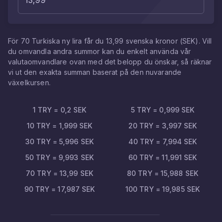
För
70
Turkiska ny lira
får du
13,99
svenska kronor
(
SEK
). Vill
du omvandla andra summor kan du enkelt använda vår
valutaomvandlare ovan med det belopp du önskar, så räknar
vi ut den exakta summan baserat på den nuvarande
växelkursen.
1
TRY
=
0,2
SEK
5
TRY
=
0,999
SEK
10
TRY
=
1,999
SEK
20
TRY
=
3,997
SEK
30
TRY
=
5,996
SEK
40
TRY
=
7,994
SEK
50
TRY
=
9,993
SEK
60
TRY
=
11,991
SEK
70
TRY
=
13,99
SEK
80
TRY
=
15,988
SEK
90
TRY
=
17,987
SEK
100
TRY
=
19,985
SEK