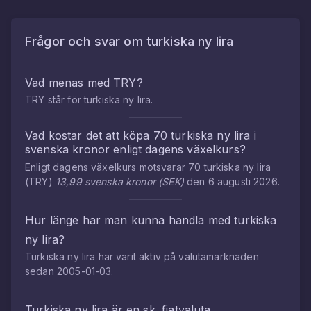
Frågor och svar om
turkiska ny lira
Vad menas med
TRY
?
TRY
står för
turkiska ny lira
.
Vad kostar det att köpa
70
turkiska ny lira
i
svenska kronor
enligt dagens växelkurs?
Enligt dagens växelkurs motsvarar
70
turkiska ny lira
(
TRY
)
13,99
svenska kronor
(
SEK
)
den
6 augusti 2026
.
Hur länge har man kunna handla med
turkiska
ny lira
?
Turkiska ny lira
har varit aktiv på valutamarknaden
sedan
2005-01-03
.
Turkiska ny lira
är en sk. fiatvaluta.