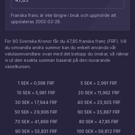
Franska franc
är inte längre i bruk och upphörde att
uppdateras
2002-02-28
.
För
80
Svenska Kronor
får du
47,85
franska franc
(
FRF
). Vill
du omvandla andra summor kan du enkelt använda vår
valutaomvandlare ovan med det belopp du önskar, så räknar
vi ut den exakta summan baserat på den nuvarande
växelkursen.
1
SEK
=
0,598
FRF
5
SEK
=
2,991
FRF
10
SEK
=
5,981
FRF
20
SEK
=
11,962
FRF
30
SEK
=
17,944
FRF
40
SEK
=
23,925
FRF
50
SEK
=
29,906
FRF
60
SEK
=
35,887
FRF
70
SEK
=
41,869
FRF
80
SEK
=
47,85
FRF
90
SEK
=
53,831
FRF
100
SEK
=
59,812
FRF