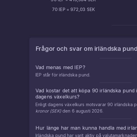
70
IEP
=
972,03
SEK
Frågor och svar om
irländska pun
Vad menas med
IEP
?
IEP
står för
irländska pund
.
Vad kostar det att köpa
90
irländska pund
dagens växelkurs?
Enligt dagens växelkurs motsvarar
90
irländska 
kronor
(
SEK
)
den
6 augusti 2026
.
Hur länge har man kunna handla med
irl
Irländska pund
har varit aktiv på valutamarknad