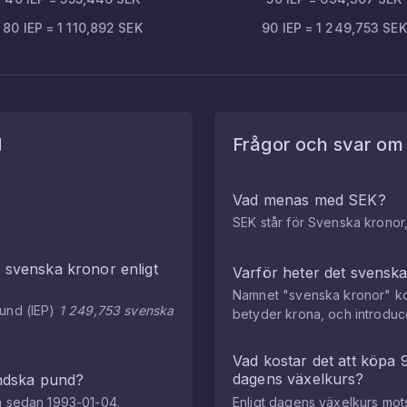
80
IEP
=
1 110,892
SEK
90
IEP
=
1 249,753
SEK
d
Frågor och svar o
Vad menas med SEK?
SEK står för Svenska kronor,
i
svenska kronor
enligt
Varför heter det svensk
Namnet "svenska kronor" ko
pund
(
IEP
)
1 249,753
svenska
betyder krona, och introdu
Vad kostar det att köpa
dagens växelkurs?
ändska pund
?
en sedan
1993-01-04
.
Enligt dagens växelkurs mo