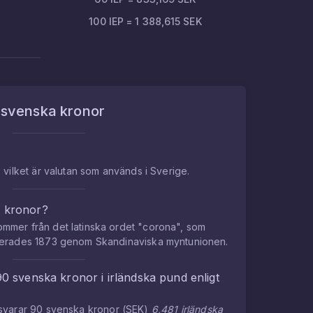
100
IEP
=
1 388,615
SEK
m
svenska kronor
 vilket är valutan som används i Sverige.
a kronor?
mmer från det latinska ordet "corona", som
cerades 1873 genom Skandinaviska myntunionen.
90
svenska kronor
i
irländska pund
enligt
tsvarar
90
svenska kronor
(
SEK
)
6,481
irländska