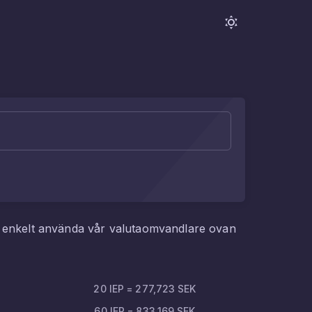
u enkelt använda vår valutaomvandlare ovan
20
IEP
=
277,723
SEK
60
IEP
=
833,169
SEK