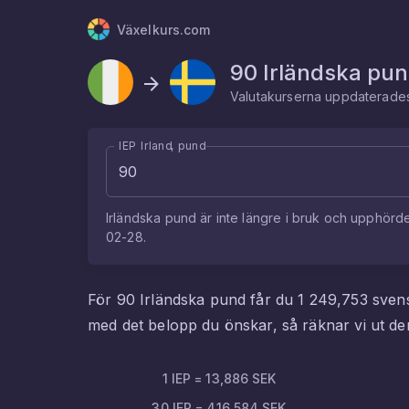
Växelkurs.com
90
Irländska pu
Valutakurserna uppdaterad
IEP Irland, pund
Irländska pund
är inte längre i bruk och upphörd
02-28
.
För
90
Irländska pund
får du
1 249,753
sven
med det belopp du önskar, så räknar vi ut 
1
IEP
=
13,886
SEK
30
IEP
=
416,584
SEK