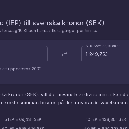
nd
(
IEP
) till
svenska kronor
(
SEK
)
es
torsdag 10:31
och hämtas flera gånger per timme.
SEK Sverige, kronor
e att uppdateras
2002-
ska kronor
(
SEK
). Vill du omvandla andra summor kan d
den exakta summan baserat på den nuvarande växelkursen.
5
IEP
=
69,431
SEK
10
IEP
=
138,861
SEK
40
IEP
=
555,446
SEK
50
IEP
=
694,307
SEK