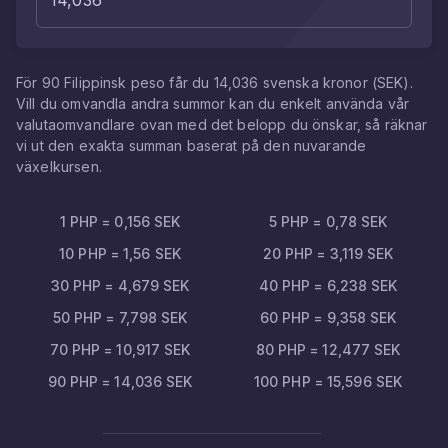
För
90
Filippinsk peso
får du
14,036
svenska kronor
(
SEK
).
Vill du omvandla andra summor kan du enkelt använda vår
valutaomvandlare ovan med det belopp du önskar, så räknar
vi ut den exakta summan baserat på den nuvarande
växelkursen.
1
PHP
=
0,156
SEK
5
PHP
=
0,78
SEK
10
PHP
=
1,56
SEK
20
PHP
=
3,119
SEK
30
PHP
=
4,679
SEK
40
PHP
=
6,238
SEK
50
PHP
=
7,798
SEK
60
PHP
=
9,358
SEK
70
PHP
=
10,917
SEK
80
PHP
=
12,477
SEK
90
PHP
=
14,036
SEK
100
PHP
=
15,596
SEK