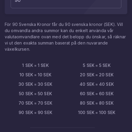
För
90
Svenska Kronor
får du
90
svenska kronor
(
SEK
). Vill
du omvandla andra summor kan du enkelt använda vår
valutaomvandlare ovan med det belopp du önskar, så räknar
vi ut den exakta summan baserat på den nuvarande
växelkursen.
1
SEK
=
1
SEK
5
SEK
=
5
SEK
10
SEK
=
10
SEK
20
SEK
=
20
SEK
30
SEK
=
30
SEK
40
SEK
=
40
SEK
50
SEK
=
50
SEK
60
SEK
=
60
SEK
70
SEK
=
70
SEK
80
SEK
=
80
SEK
90
SEK
=
90
SEK
100
SEK
=
100
SEK