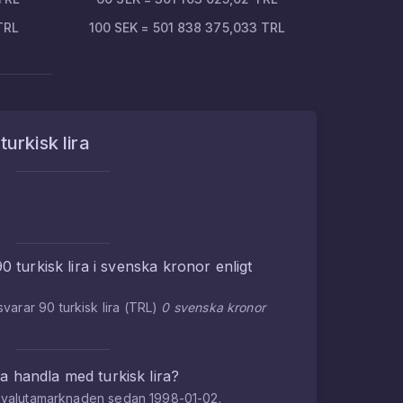
TRL
100
SEK
=
501 838 375,033
TRL
m
turkisk lira
90
turkisk lira
i
svenska kronor
enligt
tsvarar
90
turkisk lira
(
TRL
)
0
svenska kronor
na handla med
turkisk lira
?
på valutamarknaden sedan
1998-01-02
.