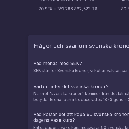
70
SEK
=
351 286 862,523
TRL
80
Frågor och svar om
svenska krono
Vad menas med SEK?
SEK står för Svenska kronor, vilket är valutan so
Varför heter det svenska kronor?
Namnet "svenska kronor" kommer från det latins
betyder krona, och introducerades 1873 genom 
Vad kostar det att köpa
90
svenska krono
dagens växelkurs?
Enligt dagens växelkurs motsvarar
90
svenska k