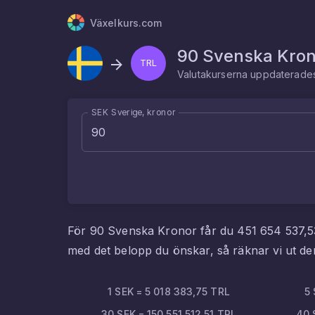
Växelkurs.com
90
Svenska Kron
TRL
Valutakurserna uppdaterad
SEK Sverige, kronor
För
90
Svenska Kronor
får du
451 654 537,5
med det belopp du önskar, så räknar vi ut 
1
SEK
=
5 018 383,75
TRL
5
30
SEK
=
150 551 512,51
TRL
40