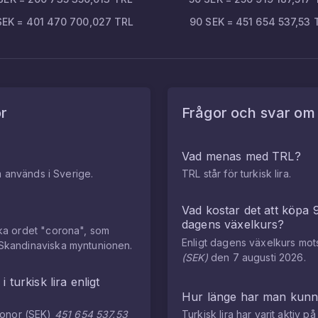
SEK
=
401 470 700,027
TRL
90
SEK
=
451 654 537,53
r
Frågor och svar o
Vad menas med
TRL
?
m används i Sverige.
TRL
står för
turkisk lira
.
Vad kostar det att köpa
dagens växelkurs?
ka ordet "corona", som
Enligt dagens växelkurs mo
Skandinaviska myntunionen.
(
SEK
)
den
7 augusti 2026
.
r
i
turkisk lira
enligt
Hur länge har man kun
ronor
(
SEK
)
451 654 537,53
Turkisk lira
har varit aktiv 