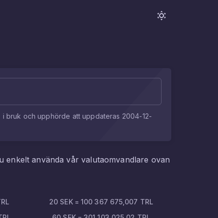
e i bruk och upphörde att uppdateras
2004-12-
du enkelt använda vår valutaomvandlare ovan
TRL
20
SEK
=
100 367 675,007
TRL
TRL
60
SEK
=
301 103 025,02
TRL