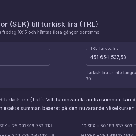
or
(
SEK
) till
turkisk lira
(
TRL
)
es
fredag 10:15
och hämtas flera gånger per timme.
TRL Turkiet, lira
Turkisk lira
är inte längr
30
.
3
turkisk lira
(
TRL
). Vill du omvandla andra summor kan 
den exakta summan baserat på den nuvarande växelkursen.
SEK
=
25 091 918,752
TRL
10
SEK
=
50 183 837,503
SEK
=
200 735 350,013
TRL
50
SEK
=
250 919 187,517