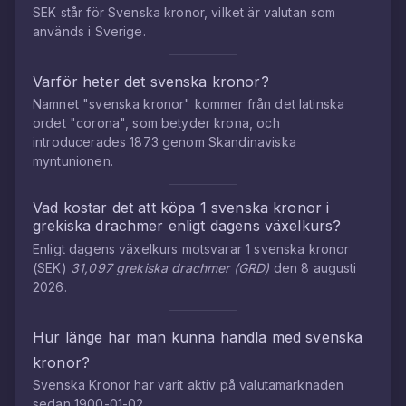
SEK står för Svenska kronor, vilket är valutan som
används i Sverige.
Varför heter det svenska kronor?
Namnet "svenska kronor" kommer från det latinska
ordet "corona", som betyder krona, och
introducerades 1873 genom Skandinaviska
myntunionen.
Vad kostar det att köpa
1
svenska kronor
i
grekiska drachmer
enligt dagens växelkurs?
Enligt dagens växelkurs motsvarar
1
svenska kronor
(
SEK
)
31,097
grekiska drachmer
(
GRD
)
den
8 augusti
2026
.
Hur länge har man kunna handla med
svenska
kronor
?
Svenska Kronor
har varit aktiv på valutamarknaden
sedan
1900-01-02
.