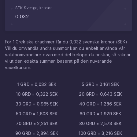
SEK Sverige, kronor
För
1
Grekiska drachmer
får du
0,032
svenska kronor
(
SEK
).
Vill du omvandla andra summor kan du enkelt använda vår
valutaomvandlare ovan med det belopp du önskar, så räknar
vi ut den exakta summan baserat på den nuvarande
växelkursen.
1
GRD
=
0,032
SEK
5
GRD
=
0,161
SEK
10
GRD
=
0,322
SEK
20
GRD
=
0,643
SEK
30
GRD
=
0,965
SEK
40
GRD
=
1,286
SEK
50
GRD
=
1,608
SEK
60
GRD
=
1,929
SEK
70
GRD
=
2,251
SEK
80
GRD
=
2,573
SEK
90
GRD
=
2,894
SEK
100
GRD
=
3,216
SEK