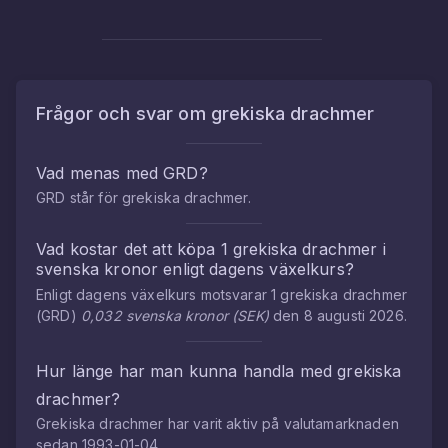
Frågor och svar om
grekiska drachmer
Vad menas med
GRD
?
GRD
står för
grekiska drachmer
.
Vad kostar det att köpa
1
grekiska drachmer
i
svenska kronor
enligt dagens växelkurs?
Enligt dagens växelkurs motsvarar
1
grekiska drachmer
(
GRD
)
0,032
svenska kronor
(
SEK
)
den
8 augusti 2026
.
Hur länge har man kunna handla med
grekiska
drachmer
?
Grekiska drachmer
har varit aktiv på valutamarknaden
sedan
1993-01-04
.