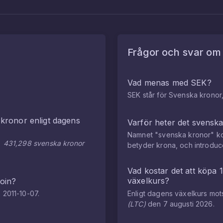
Frågor och svar o
Vad menas med SEK?
SEK står för Svenska kronor,
 kronor
enligt dagens
Varför heter det svensk
Namnet "svenska kronor" ko
)
431,298
svenska kronor
betyder krona, och introdu
Vad kostar det att köpa
växelkurs?
coin
?
n
2011-10-07
.
Enligt dagens växelkurs mo
(
LTC
)
den
7 augusti 2026
.