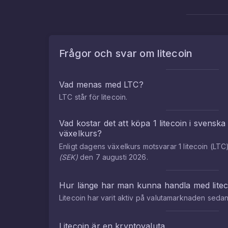
Frågor och svar om
litecoin
Vad menas med
LTC
?
LTC
står för
litecoin
.
Vad kostar det att köpa
1
litecoin
i
svenska
växelkurs?
Enligt dagens växelkurs motsvarar
1
litecoin
(
LTC
(
SEK
)
den
7 augusti 2026
.
Hur länge har man kunna handla med
lite
Litecoin
har varit aktiv på valutamarknaden seda
Litecoin
är en kryptovaluta.