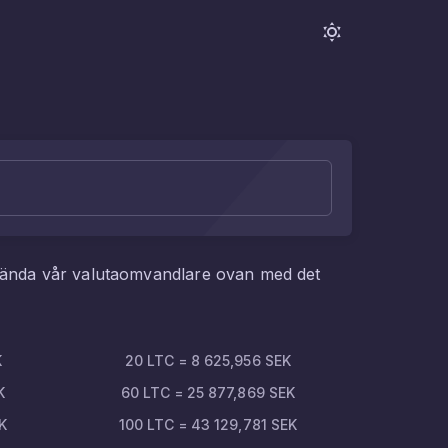
vända vår valutaomvandlare ovan med det
K
20
LTC
=
8 625,956
SEK
K
60
LTC
=
25 877,869
SEK
K
100
LTC
=
43 129,781
SEK