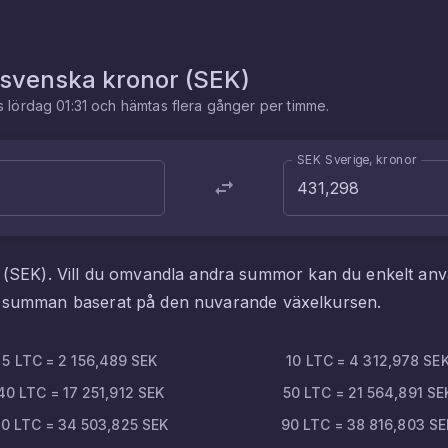
svenska kronor
(
SEK
)
es
lördag 01:31
och hämtas flera gånger per timme.
SEK Sverige, kronor
(
SEK
). Vill du omvandla andra summor kan du enkelt an
ta summan baserat på den nuvarande växelkursen.
5
LTC
=
2 156,489
SEK
10
LTC
=
4 312,978
SE
40
LTC
=
17 251,912
SEK
50
LTC
=
21 564,891
SE
80
LTC
=
34 503,825
SEK
90
LTC
=
38 816,803
SE