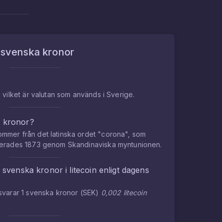
m
svenska kronor
 vilket är valutan som används i Sverige.
a kronor?
mmer från det latinska ordet "corona", som
cerades 1873 genom Skandinaviska myntunionen.
1
svenska kronor
i
litecoin
enligt dagens
tsvarar
1
svenska kronor
(
SEK
)
0,002
litecoin