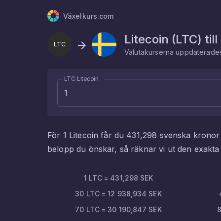
Växelkurs.com
Litecoin
(
LTC
) till
LTC
Valutakurserna uppdaterad
LTC Litecoin
För
1
Litecoin
får du
431,298
svenska kronor
belopp du önskar, så räknar vi ut den exak
1
LTC
=
431,298
SEK
30
LTC
=
12 938,934
SEK
70
LTC
=
30 190,847
SEK