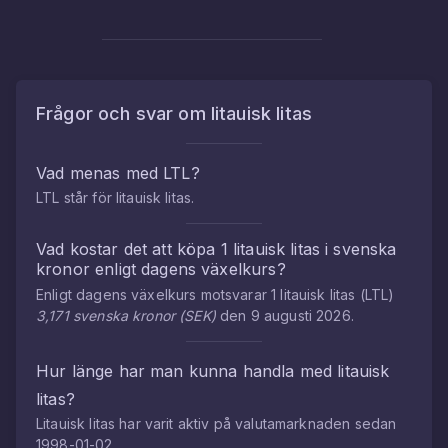
Frågor och svar om
litauisk litas
Vad menas med
LTL
?
LTL
står för
litauisk litas
.
Vad kostar det att köpa
1
litauisk litas
i
svenska
kronor
enligt dagens växelkurs?
Enligt dagens växelkurs motsvarar
1
litauisk litas
(
LTL
)
3,171
svenska kronor
(
SEK
)
den
9 augusti 2026
.
Hur länge har man kunna handla med
litauisk
litas
?
Litauisk litas
har varit aktiv på valutamarknaden sedan
1998-01-02
.