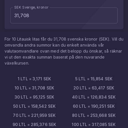
SEK Sverige, kronor
För
10
Litauisk litas
får du
31,708
svenska kronor
(
SEK
). Vill du
omvandla andra summor kan du enkelt använda vår
valutaomvandlare ovan med det belopp du önskar, så räknar
vi ut den exakta summan baserat på den nuvarande
växelkursen.
1
LTL
=
3,171
SEK
5
LTL
=
15,854
SEK
10
LTL
=
31,708
SEK
20
LTL
=
63,417
SEK
30
LTL
=
95,125
SEK
40
LTL
=
126,834
SEK
50
LTL
=
158,542
SEK
60
LTL
=
190,251
SEK
70
LTL
=
221,959
SEK
80
LTL
=
253,668
SEK
90
LTL
=
285,376
SEK
100
LTL
=
317,085
SEK