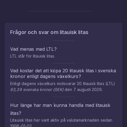
Frågor och svar om
litauisk litas
Vad menas med
LTL
?
LTL
står för
litauisk litas
.
Vad kostar det att köpa
20
litauisk litas
i
svenska
kronor
enligt dagens växelkurs?
Enligt dagens växelkurs motsvarar
20
litauisk litas
(
LTL
)
63,39
svenska kronor
(
SEK
)
den
7 augusti 2026
.
Hur länge har man kunna handla med
litauisk
litas
?
Litauisk litas
har varit aktiv på valutamarknaden sedan
1998-01-02
.