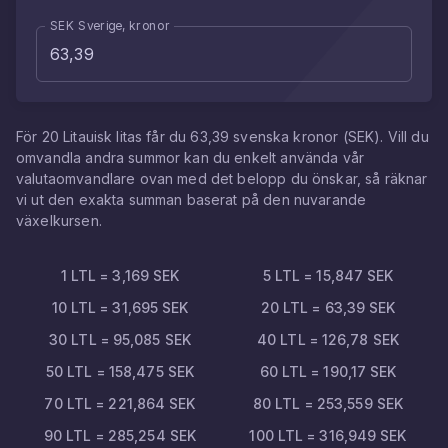
SEK Sverige, kronor
För
20
Litauisk litas
får du
63,39
svenska kronor
(
SEK
). Vill du
omvandla andra summor kan du enkelt använda vår
valutaomvandlare ovan med det belopp du önskar, så räknar
vi ut den exakta summan baserat på den nuvarande
växelkursen.
1
LTL
=
3,169
SEK
5
LTL
=
15,847
SEK
10
LTL
=
31,695
SEK
20
LTL
=
63,39
SEK
30
LTL
=
95,085
SEK
40
LTL
=
126,78
SEK
50
LTL
=
158,475
SEK
60
LTL
=
190,17
SEK
70
LTL
=
221,864
SEK
80
LTL
=
253,559
SEK
90
LTL
=
285,254
SEK
100
LTL
=
316,949
SEK