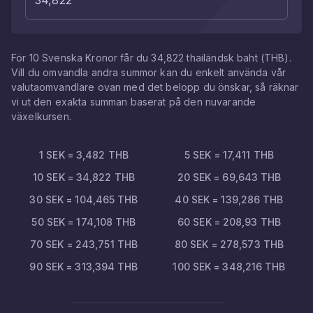
För
10
Svenska Kronor
får du
34,822
thailändsk baht
(
THB
).
Vill du omvandla andra summor kan du enkelt använda vår
valutaomvandlare ovan med det belopp du önskar, så räknar
vi ut den exakta summan baserat på den nuvarande
växelkursen.
1
SEK
=
3,482
THB
5
SEK
=
17,411
THB
10
SEK
=
34,822
THB
20
SEK
=
69,643
THB
30
SEK
=
104,465
THB
40
SEK
=
139,286
THB
50
SEK
=
174,108
THB
60
SEK
=
208,93
THB
70
SEK
=
243,751
THB
80
SEK
=
278,573
THB
90
SEK
=
313,394
THB
100
SEK
=
348,216
THB