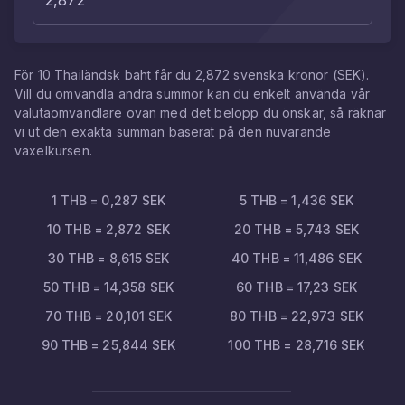
För
10
Thailändsk baht
får du
2,872
svenska kronor
(
SEK
).
Vill du omvandla andra summor kan du enkelt använda vår
valutaomvandlare ovan med det belopp du önskar, så räknar
vi ut den exakta summan baserat på den nuvarande
växelkursen.
1
THB
=
0,287
SEK
5
THB
=
1,436
SEK
10
THB
=
2,872
SEK
20
THB
=
5,743
SEK
30
THB
=
8,615
SEK
40
THB
=
11,486
SEK
50
THB
=
14,358
SEK
60
THB
=
17,23
SEK
70
THB
=
20,101
SEK
80
THB
=
22,973
SEK
90
THB
=
25,844
SEK
100
THB
=
28,716
SEK