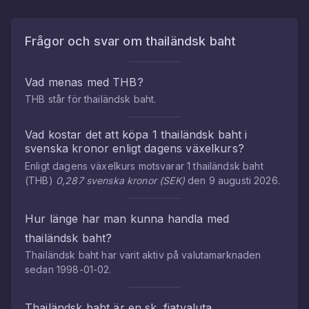
Frågor och svar om
thailändsk baht
Vad menas med
THB
?
THB
står för
thailändsk baht
.
Vad kostar det att köpa
1
thailändsk baht
i
svenska kronor
enligt dagens växelkurs?
Enligt dagens växelkurs motsvarar
1
thailändsk baht
(
THB
)
0,287
svenska kronor
(
SEK
)
den
9 augusti 2026
.
Hur länge har man kunna handla med
thailändsk baht
?
Thailändsk baht
har varit aktiv på valutamarknaden
sedan
1998-01-02
.
Thailändsk baht
är en sk. fiatvaluta.