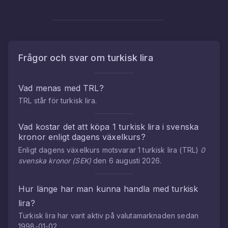
Frågor och svar om
turkisk lira
Vad menas med
TRL
?
TRL
står för
turkisk lira
.
Vad kostar det att köpa
1
turkisk lira
i
svenska
kronor
enligt dagens växelkurs?
Enligt dagens växelkurs motsvarar
1
turkisk lira
(
TRL
)
0
svenska kronor
(
SEK
)
den
6 augusti 2026
.
Hur länge har man kunna handla med
turkisk
lira
?
Turkisk lira
har varit aktiv på valutamarknaden sedan
1998-01-02
.