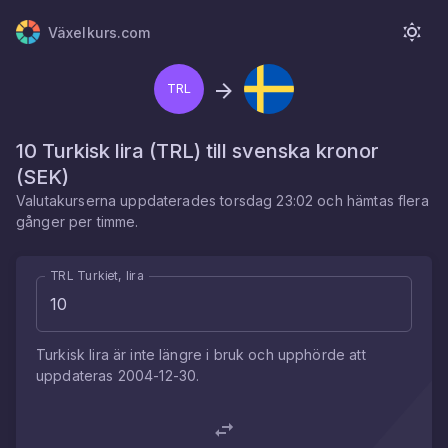
Växelkurs.com
TRL
10
Turkisk lira
(
TRL
) till
svenska kronor
(
SEK
)
Valutakurserna uppdaterades
torsdag 23:02
och hämtas flera
gånger per timme.
TRL Turkiet, lira
Turkisk lira
är inte längre i bruk och upphörde att
uppdateras
2004-12-30
.