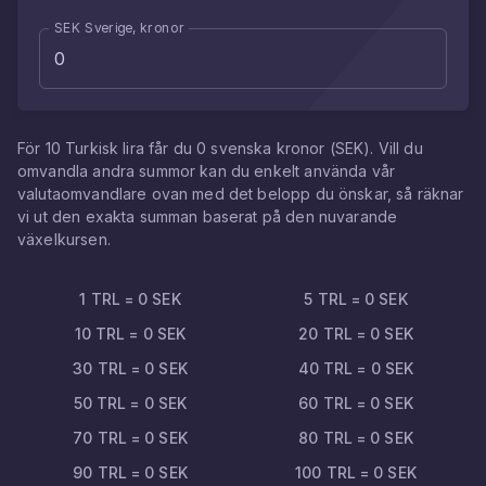
SEK Sverige, kronor
För
10
Turkisk lira
får du
0
svenska kronor
(
SEK
). Vill du
omvandla andra summor kan du enkelt använda vår
valutaomvandlare ovan med det belopp du önskar, så räknar
vi ut den exakta summan baserat på den nuvarande
växelkursen.
1
TRL
=
0
SEK
5
TRL
=
0
SEK
10
TRL
=
0
SEK
20
TRL
=
0
SEK
30
TRL
=
0
SEK
40
TRL
=
0
SEK
50
TRL
=
0
SEK
60
TRL
=
0
SEK
70
TRL
=
0
SEK
80
TRL
=
0
SEK
90
TRL
=
0
SEK
100
TRL
=
0
SEK