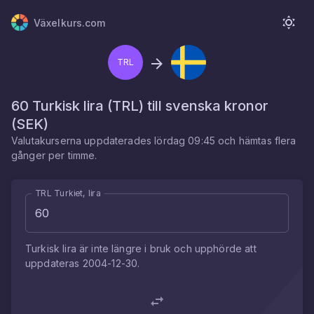
Växelkurs.com
TRL
60
Turkisk lira
(
TRL
) till
svenska kronor
(
SEK
)
Valutakurserna uppdaterades
lördag 09:45
och hämtas flera
gånger per timme.
TRL Turkiet, lira
Turkisk lira
är inte längre i bruk och upphörde att
uppdateras
2004-12-30
.