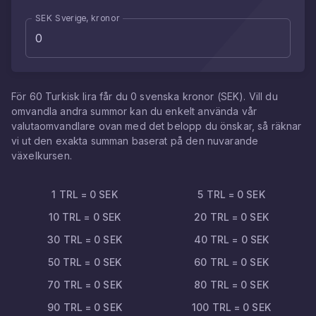
SEK Sverige, kronor
För
60
Turkisk lira
får du
0
svenska kronor
(
SEK
). Vill du
omvandla andra summor kan du enkelt använda vår
valutaomvandlare ovan med det belopp du önskar, så räknar
vi ut den exakta summan baserat på den nuvarande
växelkursen.
1
TRL
=
0
SEK
5
TRL
=
0
SEK
10
TRL
=
0
SEK
20
TRL
=
0
SEK
30
TRL
=
0
SEK
40
TRL
=
0
SEK
50
TRL
=
0
SEK
60
TRL
=
0
SEK
70
TRL
=
0
SEK
80
TRL
=
0
SEK
90
TRL
=
0
SEK
100
TRL
=
0
SEK