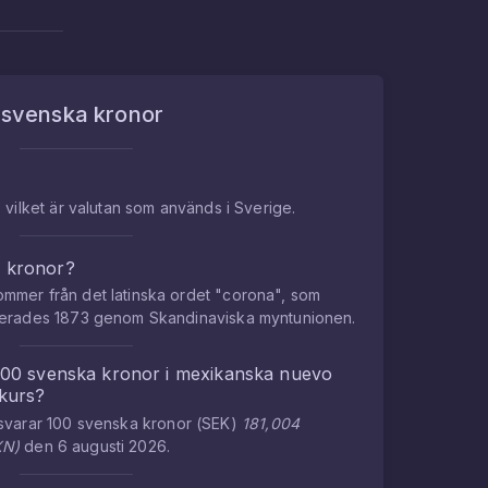
m
svenska kronor
 vilket är valutan som används i Sverige.
a kronor?
mmer från det latinska ordet "corona", som
cerades 1873 genom Skandinaviska myntunionen.
100
svenska kronor
i
mexikanska nuevo
lkurs?
tsvarar
100
svenska kronor
(
SEK
)
181,004
XN
)
den
6 augusti 2026
.