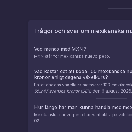
Frågor och svar om
mexikanska n
Vad menas med
MXN
?
MXN
står för
mexikanska nuevo peso
.
Vad kostar det att köpa
100
mexikanska n
kronor
enligt dagens växelkurs?
Enligt dagens växelkurs motsvarar
100
mexikans
55,247
svenska kronor
(
SEK
)
den
6 augusti 2026
Hur länge har man kunna handla med
mex
Mexikanska nuevo peso
har varit aktiv på valu
02
.