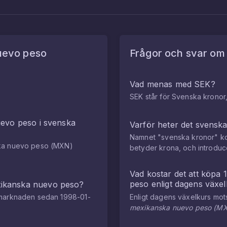
uevo peso
Frågor och svar o
Vad menas med SEK?
SEK står för Svenska kronor,
uevo peso
i
svenska
Varför heter det svensk
Namnet "svenska kronor" ko
ka nuevo peso
(
MXN
)
betyder krona, och introdu
.
Vad kostar det att köpa
peso
enligt dagens växe
ikanska nuevo peso
?
tamarknaden sedan
1998-01-
Enligt dagens växelkurs mo
mexikanska nuevo peso
(
M