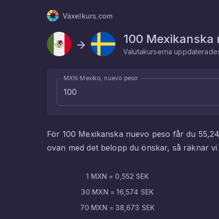
Växelkurs.com
100
Mexikanska 
Valutakurserna uppdaterad
MXN Mexiko, nuevo peso
För
100
Mexikanska nuevo peso
får du
55,2
ovan med det belopp du önskar, så räknar v
1
MXN
=
0,552
SEK
30
MXN
=
16,574
SEK
70
MXN
=
38,673
SEK