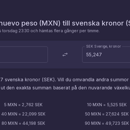
nuevo peso
(
MXN
) till
svenska kronor
(
es
torsdag 23:30
och hämtas flera gånger per timme.
SEK Sverige, kronor
47
svenska kronor
(
SEK
). Vill du omvandla andra summor
i ut den exakta summan baserat på den nuvarande växelk
5
MXN
=
2,762
SEK
10
MXN
=
5,525
SEK
40
MXN
=
22,099
SEK
50
MXN
=
27,624
SEK
80
MXN
=
44,198
SEK
90
MXN
=
49,723
SEK