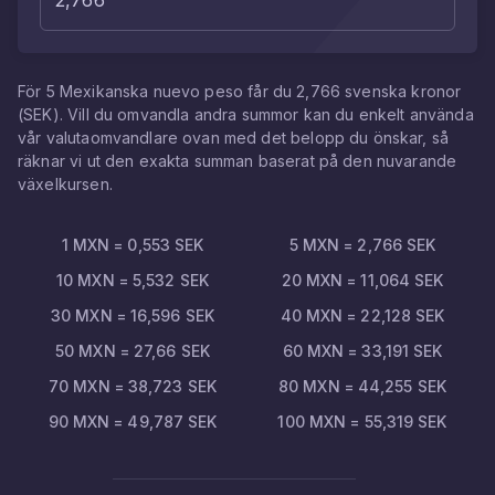
För
5
Mexikanska nuevo peso
får du
2,766
svenska kronor
(
SEK
). Vill du omvandla andra summor kan du enkelt använda
vår valutaomvandlare ovan med det belopp du önskar, så
räknar vi ut den exakta summan baserat på den nuvarande
växelkursen.
1
MXN
=
0,553
SEK
5
MXN
=
2,766
SEK
10
MXN
=
5,532
SEK
20
MXN
=
11,064
SEK
30
MXN
=
16,596
SEK
40
MXN
=
22,128
SEK
50
MXN
=
27,66
SEK
60
MXN
=
33,191
SEK
70
MXN
=
38,723
SEK
80
MXN
=
44,255
SEK
90
MXN
=
49,787
SEK
100
MXN
=
55,319
SEK