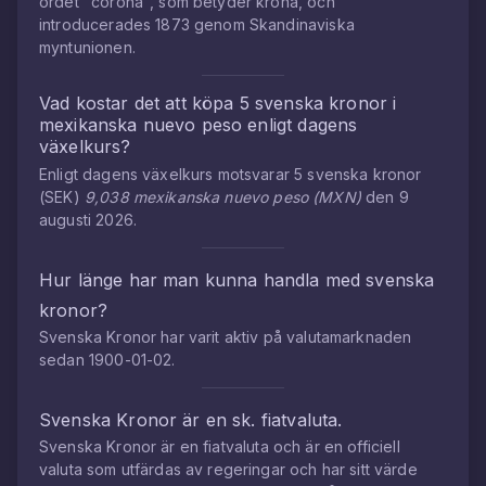
ordet "corona", som betyder krona, och
introducerades 1873 genom Skandinaviska
myntunionen.
Vad kostar det att köpa
5
svenska kronor
i
mexikanska nuevo peso
enligt dagens
växelkurs?
Enligt dagens växelkurs motsvarar
5
svenska kronor
(
SEK
)
9,038
mexikanska nuevo peso
(
MXN
)
den
9
augusti 2026
.
Hur länge har man kunna handla med
svenska
kronor
?
Svenska Kronor
har varit aktiv på valutamarknaden
sedan
1900-01-02
.
Svenska Kronor
är en sk. fiatvaluta.
Svenska Kronor
är en fiatvaluta och är en officiell
valuta som utfärdas av regeringar och har sitt värde