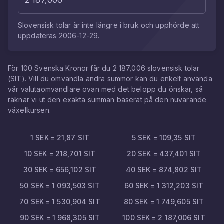
Slovensisk tolar
är inte längre i bruk och upphörde att
uppdateras
2006-12-29
.
För
100
Svenska Kronor
får du
2 187,006
slovensisk tolar
(
SIT
). Vill du omvandla andra summor kan du enkelt använda
vår valutaomvandlare ovan med det belopp du önskar, så
räknar vi ut den exakta summan baserat på den nuvarande
växelkursen.
1
SEK
=
21,87
SIT
5
SEK
=
109,35
SIT
10
SEK
=
218,701
SIT
20
SEK
=
437,401
SIT
30
SEK
=
656,102
SIT
40
SEK
=
874,802
SIT
50
SEK
=
1 093,503
SIT
60
SEK
=
1 312,203
SIT
70
SEK
=
1 530,904
SIT
80
SEK
=
1 749,605
SIT
90
SEK
=
1 968,305
SIT
100
SEK
=
2 187,006
SIT