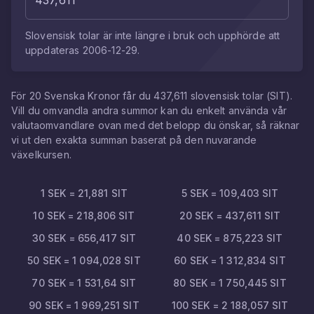
Slovensisk tolar
är inte längre i bruk och upphörde att
uppdateras
2006-12-29
.
För
20
Svenska Kronor
får du
437,611
slovensisk tolar
(
SIT
).
Vill du omvandla andra summor kan du enkelt använda vår
valutaomvandlare ovan med det belopp du önskar, så räknar
vi ut den exakta summan baserat på den nuvarande
växelkursen.
1
SEK
=
21,881
SIT
5
SEK
=
109,403
SIT
10
SEK
=
218,806
SIT
20
SEK
=
437,611
SIT
30
SEK
=
656,417
SIT
40
SEK
=
875,223
SIT
50
SEK
=
1 094,028
SIT
60
SEK
=
1 312,834
SIT
70
SEK
=
1 531,64
SIT
80
SEK
=
1 750,445
SIT
90
SEK
=
1 969,251
SIT
100
SEK
=
2 188,057
SIT