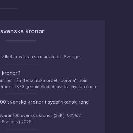
m
svenska kronor
 vilket är valutan som används i Sverige.
a kronor?
mmer från det latinska ordet "corona", som
cerades 1873 genom Skandinaviska myntunionen.
100
svenska kronor
i
sydafrikansk rand
tsvarar
100
svenska kronor
(
SEK
)
172,107
n
6 augusti 2026
.