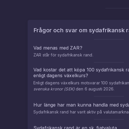
Frågor och svar om
sydafrikansk 
Vad menas med
ZAR
?
ZAR
står för
sydafrikansk rand
.
Vad kostar det att köpa
100
sydafrikansk r
enligt dagens växelkurs?
Enligt dagens växelkurs motsvarar
100
sydafrika
svenska kronor
(
SEK
)
den
6 augusti 2026
.
Hur länge har man kunna handla med
syd
Sydafrikansk rand
har varit aktiv på valutamark
Sydafrikansk rand
är en sk. fiatvaluta.