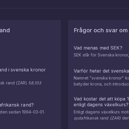
rand
Frågor och svar o
Vad menas med SEK?
SEK står för Svenska kronor,
and
i
svenska kronor
Varför heter det svensk
Namnet "svenska kronor" ko
nsk rand
(
ZAR
)
58,103
betyder krona, och introdu
Vad kostar det att köpa
enligt dagens växelkurs?
afrikansk rand
?
naden sedan
1994-03-01
.
Enligt dagens växelkurs mo
sydafrikansk rand
(
ZAR
)
de