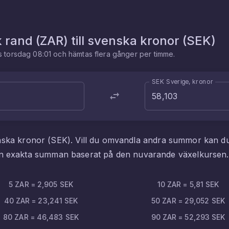
k rand
(
ZAR
) till
svenska kronor
(
SEK
)
es
torsdag 08:01
och hämtas flera gånger per timme.
SEK Sverige, kronor
nska kronor
(
SEK
). Vill du omvandla andra summor kan d
den exakta summan baserat på den nuvarande växelkursen.
5
ZAR
=
2,905
SEK
10
ZAR
=
5,81
SEK
40
ZAR
=
23,241
SEK
50
ZAR
=
29,052
SEK
80
ZAR
=
46,483
SEK
90
ZAR
=
52,293
SEK