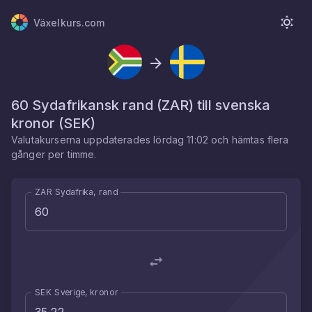
Växelkurs.com
60
Sydafrikansk rand
(
ZAR
) till
svenska
kronor
(
SEK
)
Valutakurserna uppdaterades
lördag 11:02
och hämtas flera
gånger per timme.
ZAR Sydafrika, rand
SEK Sverige, kronor