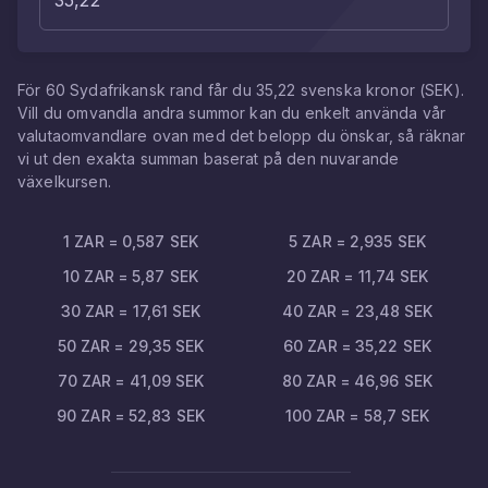
För
60
Sydafrikansk rand
får du
35,22
svenska kronor
(
SEK
).
Vill du omvandla andra summor kan du enkelt använda vår
valutaomvandlare ovan med det belopp du önskar, så räknar
vi ut den exakta summan baserat på den nuvarande
växelkursen.
1
ZAR
=
0,587
SEK
5
ZAR
=
2,935
SEK
10
ZAR
=
5,87
SEK
20
ZAR
=
11,74
SEK
30
ZAR
=
17,61
SEK
40
ZAR
=
23,48
SEK
50
ZAR
=
29,35
SEK
60
ZAR
=
35,22
SEK
70
ZAR
=
41,09
SEK
80
ZAR
=
46,96
SEK
90
ZAR
=
52,83
SEK
100
ZAR
=
58,7
SEK