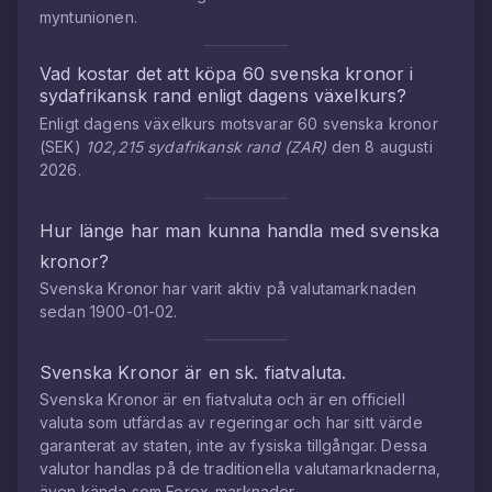
myntunionen.
Vad kostar det att köpa
60
svenska kronor
i
sydafrikansk rand
enligt dagens växelkurs?
Enligt dagens växelkurs motsvarar
60
svenska kronor
(
SEK
)
102,215
sydafrikansk rand
(
ZAR
)
den
8 augusti
2026
.
Hur länge har man kunna handla med
svenska
kronor
?
Svenska Kronor
har varit aktiv på valutamarknaden
sedan
1900-01-02
.
Svenska Kronor
är en sk. fiatvaluta.
Svenska Kronor
är en fiatvaluta och är en officiell
valuta som utfärdas av regeringar och har sitt värde
garanterat av staten, inte av fysiska tillgångar. Dessa
valutor handlas på de traditionella valutamarknaderna,
även kända som Forex-marknader.