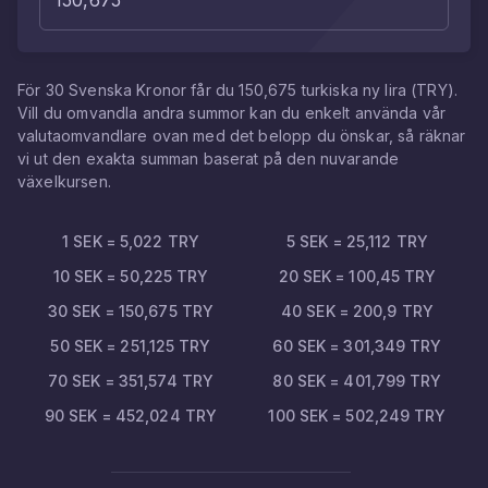
För
30
Svenska Kronor
får du
150,675
turkiska ny lira
(
TRY
).
Vill du omvandla andra summor kan du enkelt använda vår
valutaomvandlare ovan med det belopp du önskar, så räknar
vi ut den exakta summan baserat på den nuvarande
växelkursen.
1
SEK
=
5,022
TRY
5
SEK
=
25,112
TRY
10
SEK
=
50,225
TRY
20
SEK
=
100,45
TRY
30
SEK
=
150,675
TRY
40
SEK
=
200,9
TRY
50
SEK
=
251,125
TRY
60
SEK
=
301,349
TRY
70
SEK
=
351,574
TRY
80
SEK
=
401,799
TRY
90
SEK
=
452,024
TRY
100
SEK
=
502,249
TRY