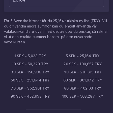
För
5
Svenska Kronor
får du
25,164
turkiska ny lira
(
TRY
). Vill
du omvandla andra summor kan du enkelt använda vår
valutaomvandlare ovan med det belopp du önskar, så räknar
vi ut den exakta summan baserat på den nuvarande
växelkursen.
1
SEK
=
5,033
TRY
5
SEK
=
25,164
TRY
10
SEK
=
50,329
TRY
20
SEK
=
100,657
TRY
30
SEK
=
150,986
TRY
40
SEK
=
201,315
TRY
50
SEK
=
251,644
TRY
60
SEK
=
301,972
TRY
70
SEK
=
352,301
TRY
80
SEK
=
402,63
TRY
90
SEK
=
452,958
TRY
100
SEK
=
503,287
TRY