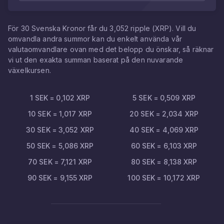
För
30
Svenska Kronor
får du
3,052
ripple
(
XRP
). Vill du
omvandla andra summor kan du enkelt använda vår
valutaomvandlare ovan med det belopp du önskar, så räknar
vi ut den exakta summan baserat på den nuvarande
växelkursen.
1
SEK
=
0,102
XRP
5
SEK
=
0,509
XRP
10
SEK
=
1,017
XRP
20
SEK
=
2,034
XRP
30
SEK
=
3,052
XRP
40
SEK
=
4,069
XRP
50
SEK
=
5,086
XRP
60
SEK
=
6,103
XRP
70
SEK
=
7,121
XRP
80
SEK
=
8,138
XRP
90
SEK
=
9,155
XRP
100
SEK
=
10,172
XRP