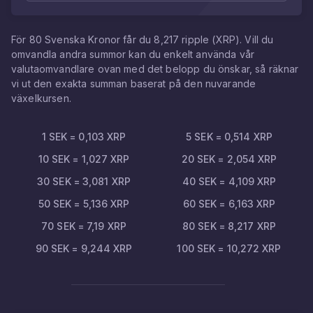
För
80
Svenska Kronor
får du
8,217
ripple
(
XRP
). Vill du
omvandla andra summor kan du enkelt använda vår
valutaomvandlare ovan med det belopp du önskar, så räknar
vi ut den exakta summan baserat på den nuvarande
växelkursen.
1
SEK
=
0,103
XRP
5
SEK
=
0,514
XRP
10
SEK
=
1,027
XRP
20
SEK
=
2,054
XRP
30
SEK
=
3,081
XRP
40
SEK
=
4,109
XRP
50
SEK
=
5,136
XRP
60
SEK
=
6,163
XRP
70
SEK
=
7,19
XRP
80
SEK
=
8,217
XRP
90
SEK
=
9,244
XRP
100
SEK
=
10,272
XRP