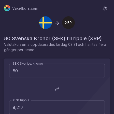
Växelkurs.com
XRP
80
Svenska Kronor
(
SEK
) till
ripple
(
XRP
)
Valutakurserna uppdaterades
lördag 03:31
och hämtas flera
gånger per timme.
SEK Sverige, kronor
XRP Ripple