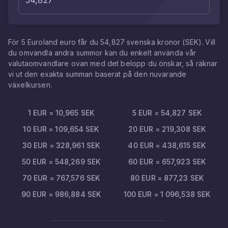
För
5
Euroland euro
får du
54,827
svenska kronor
(
SEK
). Vill
du omvandla andra summor kan du enkelt använda vår
valutaomvandlare ovan med det belopp du önskar, så räknar
vi ut den exakta summan baserat på den nuvarande
växelkursen.
1
EUR
=
10,965
SEK
5
EUR
=
54,827
SEK
10
EUR
=
109,654
SEK
20
EUR
=
219,308
SEK
30
EUR
=
328,961
SEK
40
EUR
=
438,615
SEK
50
EUR
=
548,269
SEK
60
EUR
=
657,923
SEK
70
EUR
=
767,576
SEK
80
EUR
=
877,23
SEK
90
EUR
=
986,884
SEK
100
EUR
=
1 096,538
SEK